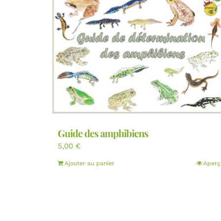
Guide des amphibiens
5,00
€
Ajouter au panier
Aperç