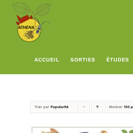
Passer
au
contenu
ACCUEIL
SORTIES
ÉTUDES
Trier par
Popularité
Montrer
150 p