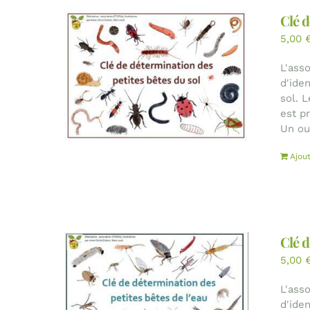
Clé d
5,00
L'ass
d'ide
sol. 
est p
Un out
Ajou
Clé d
5,00
L'ass
d'ide