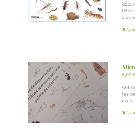
docum
bête 
alime
Ajou
Micro
5,00
Cet o
les pe
avec 
Ajou