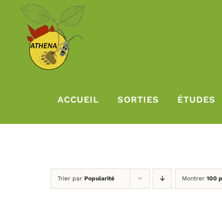
Passer
au
contenu
ACCUEIL
SORTIES
ÉTUDES
Trier par
Popularité
Montrer
100 p