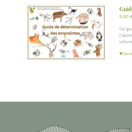
Guid
5,00
Ce gu
l’ani
inform
Ajou