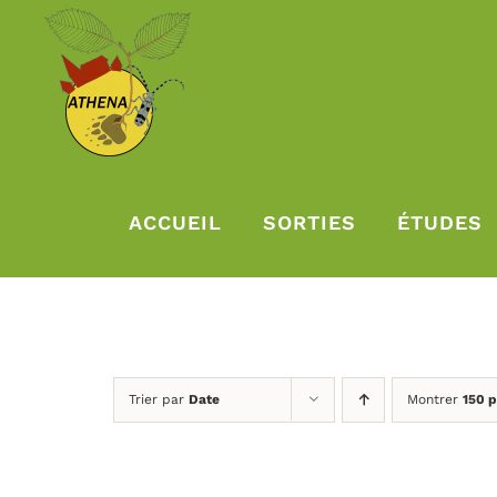
Passer
au
contenu
ACCUEIL
SORTIES
ÉTUDES
Trier par
Date
Montrer
150 p