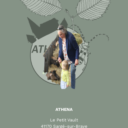
ATHENA
Le Petit Vault
41170 Sargé-sur-Braye