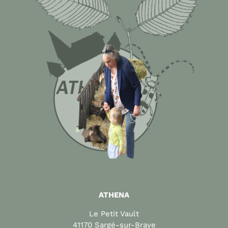
ATHENA
Le Petit Vault
41170 Sargé-sur-Braye