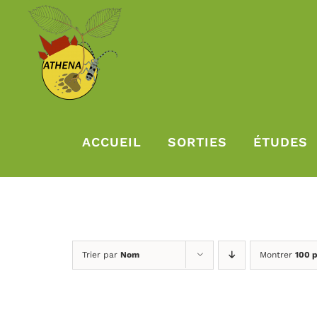
Passer
au
contenu
ACCUEIL
SORTIES
ÉTUDES
Trier par
Nom
Montrer
100 p