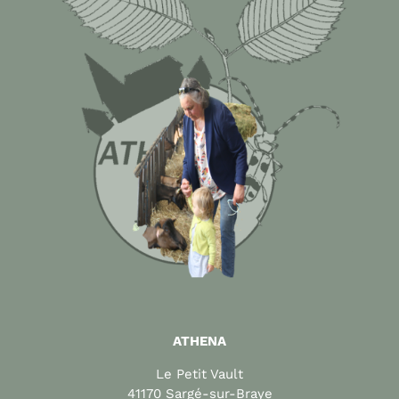
ATHENA
Le Petit Vault
41170 Sargé-sur-Braye