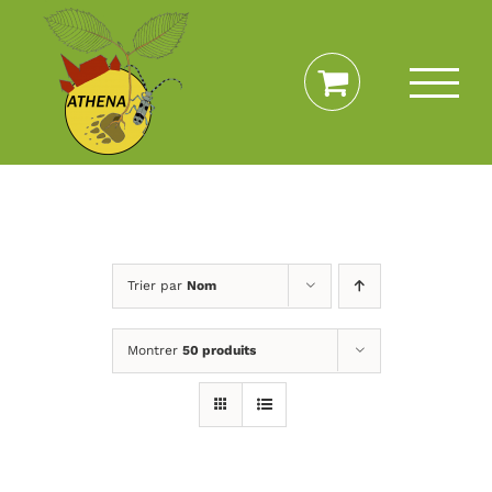
Passer
au
contenu
Trier par
Nom
Montrer
50 produits