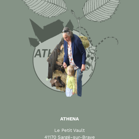
ATHENA
Le Petit Vault
41170 Sargé-sur-Braye