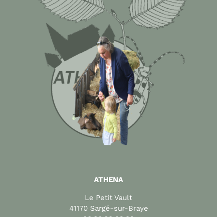
ATHENA
Le Petit Vault
41170 Sargé-sur-Braye