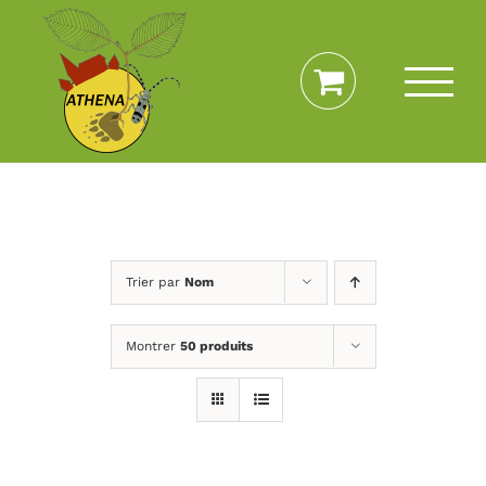
Passer
au
contenu
Trier par
Nom
Montrer
50 produits