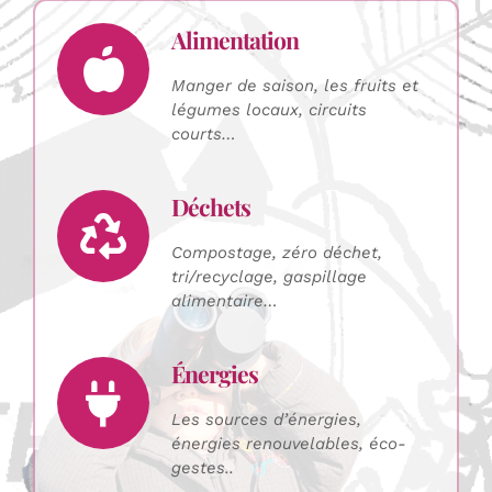
Alimentation
Manger de saison, les fruits et
légumes locaux, circuits
courts…
Déchets
Compostage, zéro déchet,
tri/recyclage, gaspillage
alimentaire…
Énergies
Les sources d’énergies,
énergies renouvelables, éco-
gestes..