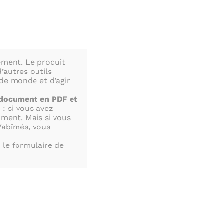
LS
ement. Le produit
’autres outils
 de monde et d’agir
NIR
CONTACT
MEDIATHEQUE
 document en PDF et
 : si vous avez
ument. Mais si vous
/abîmés, vous
UES
 le formulaire de