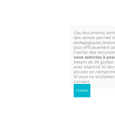
Passer
au
contenu
N
Ces documents sont 
des ventes permet de
pédagogiques (exposi
plus efficacement po
ACCUEIL
SORTIES
ÉTUDES
L’achat des documen
vous autorise à po
besoin de 30 guides 
avez imprimé 10 doc
PÉ
pouvez en réimprimer
Si vous ne souhaite
contact.
FERMER