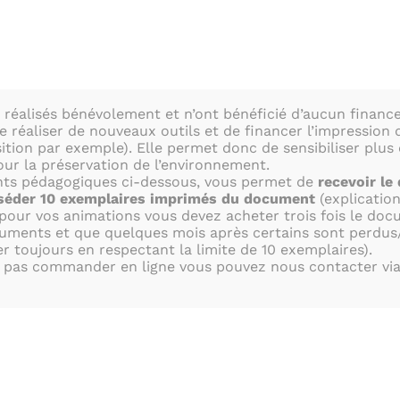
OS OUTI
réalisés bénévolement et n’ont bénéficié d’aucun financ
 réaliser de nouveaux outils et de financer l’impression d
tion par exemple). Elle permet donc de sensibiliser plus
ur la préservation de l’environnement.
ACTU
OBS.
BOUTIQUE
NOUS SOUTE
ts pédagogiques ci-dessous, vous permet de
recevoir le
sséder 10 exemplaires imprimés du document
(explication
pour vos animations vous devez acheter trois fois le doc
uments et que quelques mois après certains sont perdus
DAGOGIQ
 toujours en respectant la limite de 10 exemplaires).
z pas commander en ligne vous pouvez nous contacter via