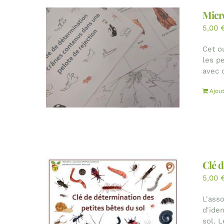
Micro
5,00
Cet o
les pe
avec 
Ajou
Clé d
5,00
L'ass
d'ide
sol. 