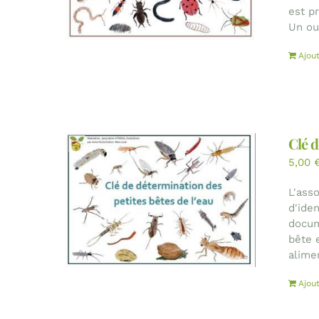
est p
Un out
Ajou
Clé d
5,00
L'ass
d'ide
docum
bête 
alime
Ajou