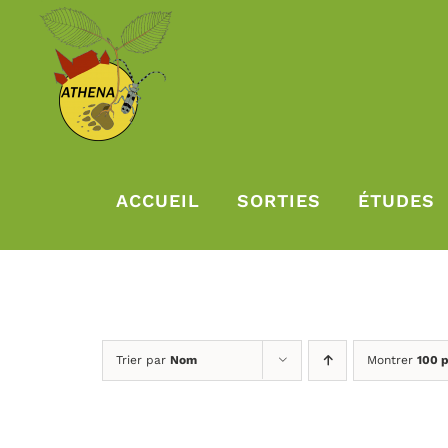
Passer
au
contenu
ACCUEIL
SORTIES
ÉTUDES
Trier par
Nom
Montrer
100 p