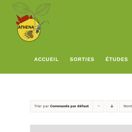
Passer
au
contenu
ACCUEIL
SORTIES
ÉTUDES
Trier par
Commande par défaut
Mont