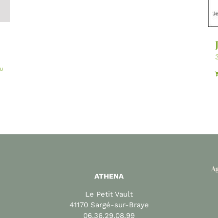
u
Ag
ATHENA
Le Petit Vault
41170 Sargé-sur-Braye
06.36.29.08.99