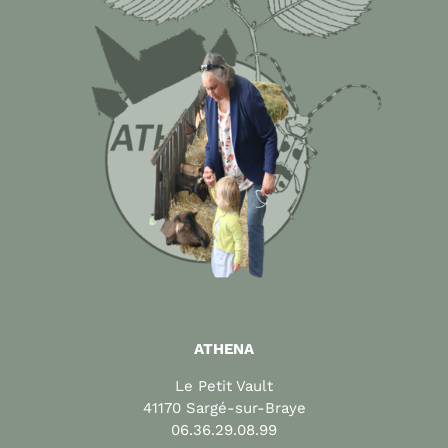
ATHENA
Le Petit Vault
41170 Sargé-sur-Braye
06.36.29.08.99