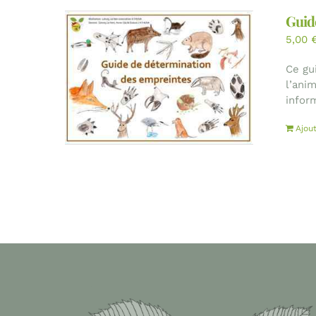
Guid
5,00
Ce gu
l’ani
inform
Ajou