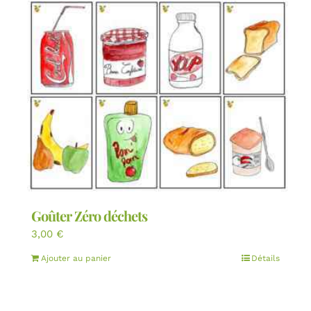
Goûter Zéro déchets
3,00
€
Ajouter au panier
Détails