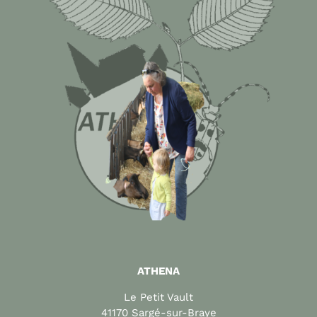
ATHENA
Le Petit Vault
41170 Sargé-sur-Braye