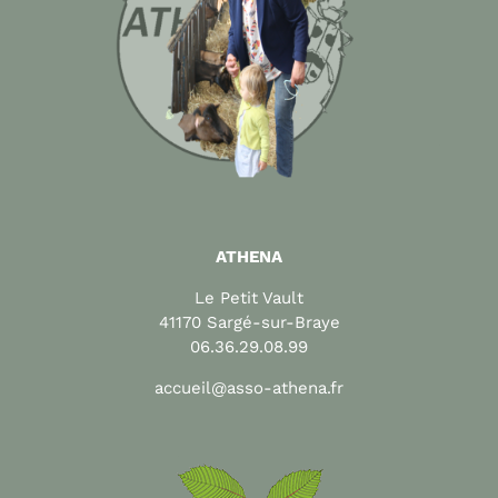
ATHENA
Le Petit Vault
41170 Sargé-sur-Braye
06.36.29.08.99
accueil@asso-athena.fr