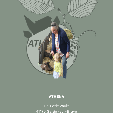
ATHENA
Le Petit Vault
41170 Sargé-sur-Braye