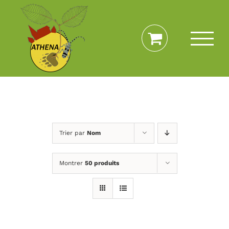
Passer
au
contenu
Trier par
Nom
Montrer
50 produits