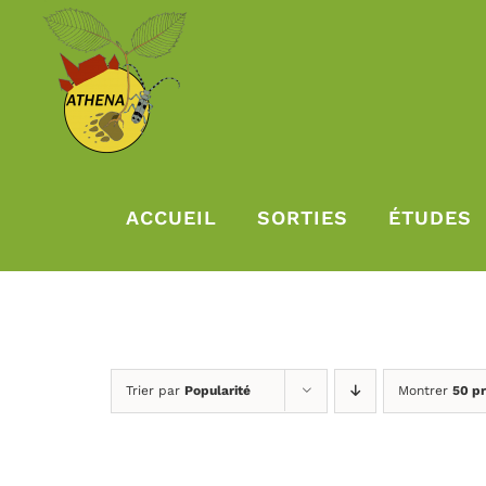
Passer
au
contenu
ACCUEIL
SORTIES
ÉTUDES
Trier par
Popularité
Montrer
50 pr