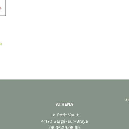
u
Ag
ATHENA
Le Petit Vault
41170 Sargé-sur-Braye
06.36.29.08.99