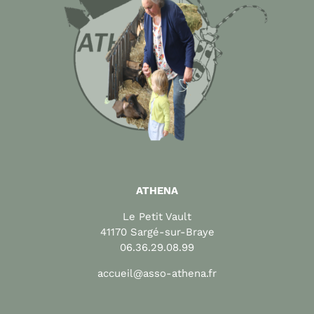
ATHENA
Le Petit Vault
41170 Sargé-sur-Braye
06.36.29.08.99
accueil@asso-athena.fr