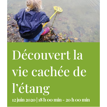
Découvert la
vie cachée de
l’étang
12 juin 2020 | 18 h 00 min
-
20 h 00 min