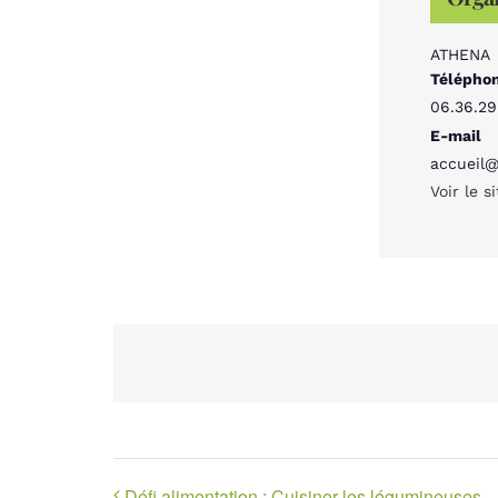
ATHENA
Télépho
06.36.29
E-mail
accueil@
Voir le s
Défi alimentation : Cuisiner les légumineuses