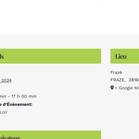
ls
Lieu
Frazé
FRAZE
,
2816
t 2024
+ Google M
min - 17 h 00 min
e d’Évènement:
Loir
isateur