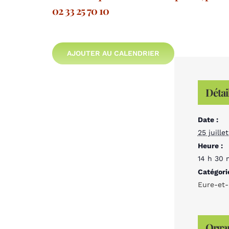
02 33 25 70 10
AJOUTER AU CALENDRIER
Détai
Date :
25 juille
Heure :
14 h 30 
Catégori
Eure-et-
Organ