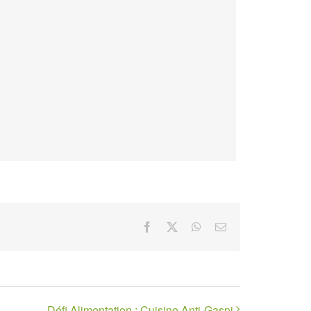
Facebook
X
WhatsApp
Email
Défi Alimentation : Cuisine Anti-Gaspi