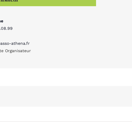
ne
.08.99
asso-athena.fr
ite Organisateur