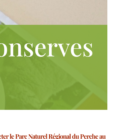
Conserves
acter le Parc Naturel Régional du Perche au