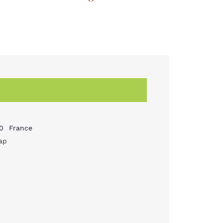
0
France
ap