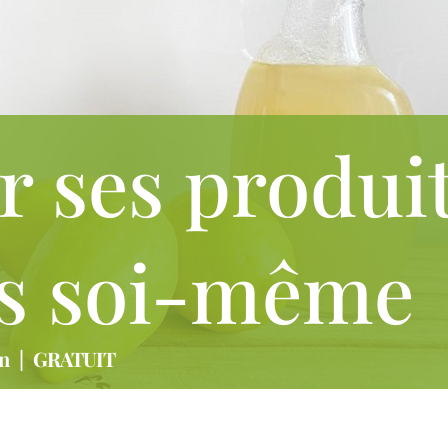
r ses produi
s soi-même
in
|
GRATUIT