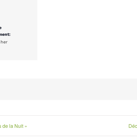
e
ment:
Cher
 de la Nuit »
Déc