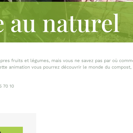
e au naturel
opres fruits et légumes, mais vous ne savez pas par où com
 cette animation vous pourrez découvrir le monde du compost, 
5 70 10