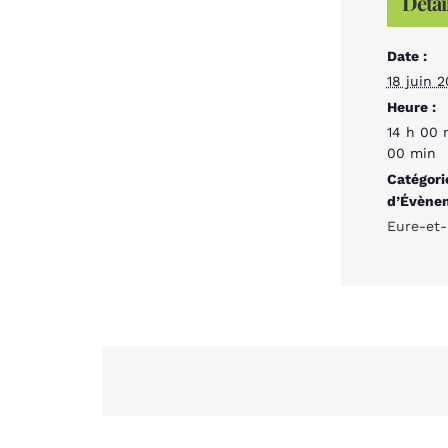
Détai
Date :
18 juin 
Heure :
14 h 00 
00 min
Catégori
d’Évène
Eure-et-