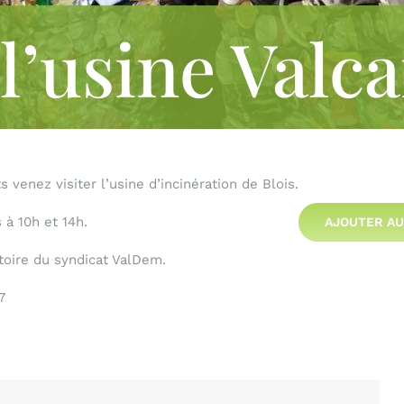
 l’usine Valc
venez visiter l’usine d’incinération de Blois.
à 10h et 14h.
AJOUTER AU
itoire du syndicat ValDem.
7