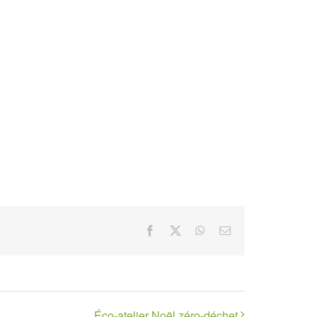
Facebook
X
WhatsApp
Email
Éco-atelier Noël zéro-déchet