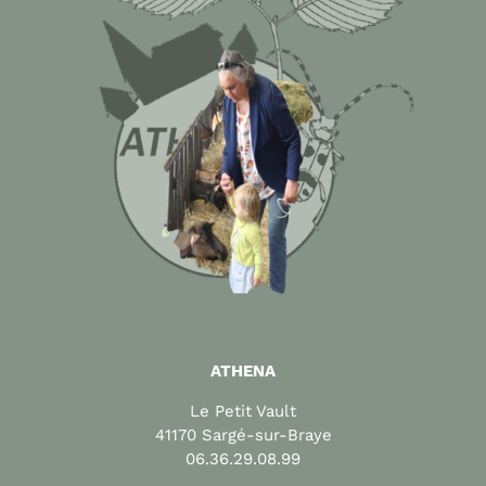
ATHENA
Le Petit Vault
41170 Sargé-sur-Braye
06.36.29.08.99