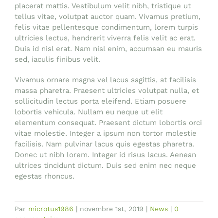
placerat mattis. Vestibulum velit nibh, tristique ut
tellus vitae, volutpat auctor quam. Vivamus pretium,
felis vitae pellentesque condimentum, lorem turpis
ultricies lectus, hendrerit viverra felis velit ac erat.
Duis id nisl erat. Nam nisl enim, accumsan eu mauris
sed, iaculis finibus velit.
Vivamus ornare magna vel lacus sagittis, at facilisis
massa pharetra. Praesent ultricies volutpat nulla, et
sollicitudin lectus porta eleifend. Etiam posuere
lobortis vehicula. Nullam eu neque ut elit
elementum consequat. Praesent dictum lobortis orci
vitae molestie. Integer a ipsum non tortor molestie
facilisis. Nam pulvinar lacus quis egestas pharetra.
Donec ut nibh lorem. Integer id risus lacus. Aenean
ultrices tincidunt dictum. Duis sed enim nec neque
egestas rhoncus.
Par
microtus1986
|
novembre 1st, 2019
|
News
|
0