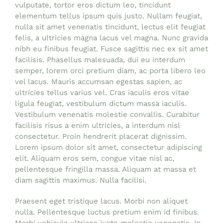
vulputate, tortor eros dictum leo, tincidunt
elementum tellus ipsum quis justo. Nullam feugiat,
nulla sit amet venenatis tincidunt, lectus elit feugiat
felis, a ultricies magna lacus vel magna. Nunc gravida
nibh eu finibus feugiat. Fusce sagittis nec ex sit amet
facilisis. Phasellus malesuada, dui eu interdum
semper, lorem orci pretium diam, ac porta libero leo
vel lacus. Mauris accumsan egestas sapien, ac
ultricies tellus varius vel. Cras iaculis eros vitae
ligula feugiat, vestibulum dictum massa iaculis.
Vestibulum venenatis molestie convallis. Curabitur
facilisis risus a enim ultricies, a interdum nisl
consectetur. Proin hendrerit placerat dignissim.
Lorem ipsum dolor sit amet, consectetur adipiscing
elit. Aliquam eros sem, congue vitae nisl ac,
pellentesque fringilla massa. Aliquam at massa et
diam sagittis maximus. Nulla facilisi.
Praesent eget tristique lacus. Morbi non aliquet
nulla. Pellentesque luctus pretium enim id finibus.
Morbi vehicula ultrices justo molestie venenatis. In