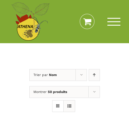
Passer
au
contenu
Trier par
Nom
Montrer
50 produits