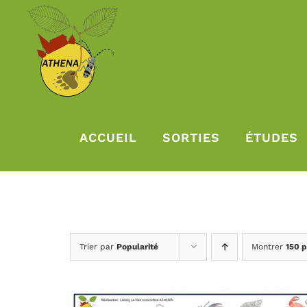
Passer
au
contenu
ACCUEIL
SORTIES
ÉTUDES
Trier par
Popularité
Montrer
150 p