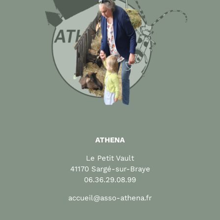
ATHENA
Le Petit Vault
41170 Sargé-sur-Braye
06.36.29.08.99
accueil@asso-athena.fr