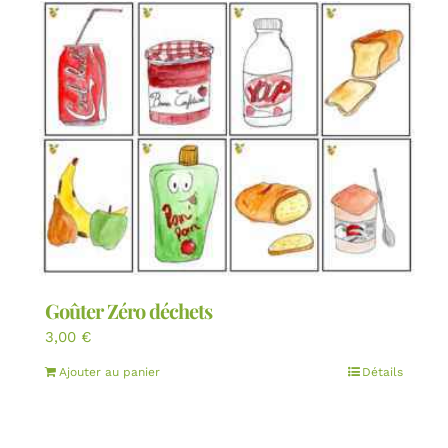
Goûter Zéro déchets
3,00
€
Ajouter au panier
Détails