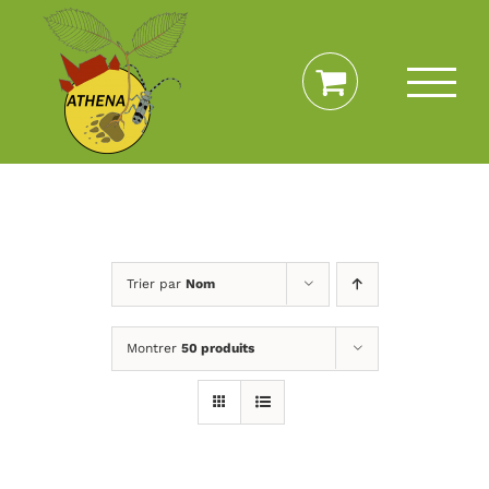
Passer
au
contenu
Trier par
Nom
Montrer
50 produits