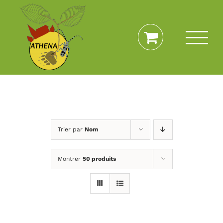
Passer
au
contenu
Trier par
Nom
Montrer
50 produits