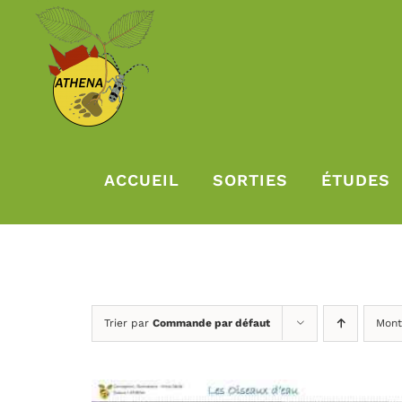
Passer
au
contenu
ACCUEIL
SORTIES
ÉTUDES
Trier par
Commande par défaut
Mont