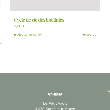
Cycle de vie des libellules
2,00
€
Ajouter au panier
Aperçu
u
Ag
ATHENA
Le Petit Vault
41170 Sargé-sur-Braye