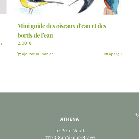
Mini guide des oiseaux d’eau et des
bords de l’eau
2,00
€
u
Ajouter au panier
Aperçu
Ag
ATHENA
Le Petit Vault
41170 Sargé-sur-Braye