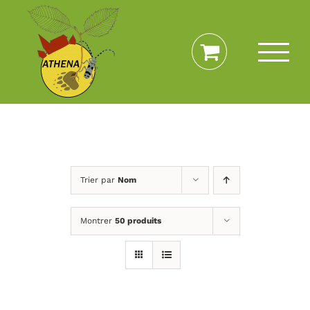
Passer
au
contenu
Trier par
Nom
Montrer
50 produits