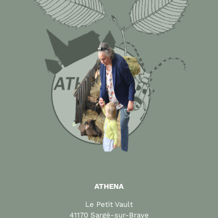
ATHENA
Le Petit Vault
41170 Sargé-sur-Braye