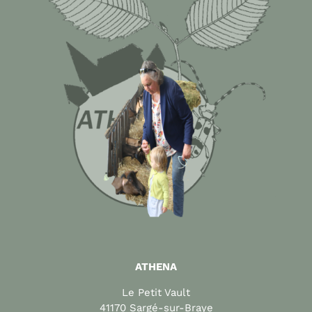
ATHENA
Le Petit Vault
41170 Sargé-sur-Braye