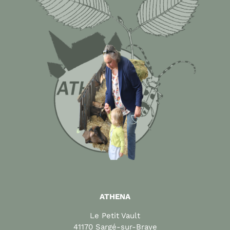
ATHENA
Le Petit Vault
41170 Sargé-sur-Braye