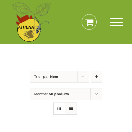
Passer
au
contenu
Trier par
Nom
Montrer
50 produits