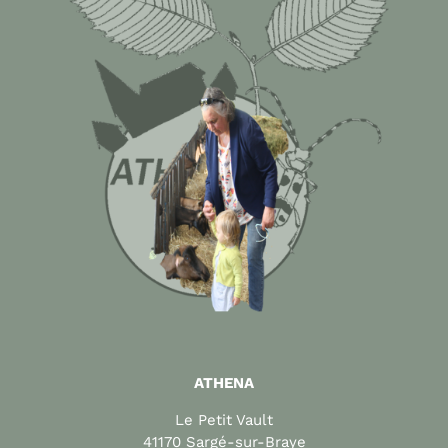
ATHENA
Le Petit Vault
41170 Sargé-sur-Braye