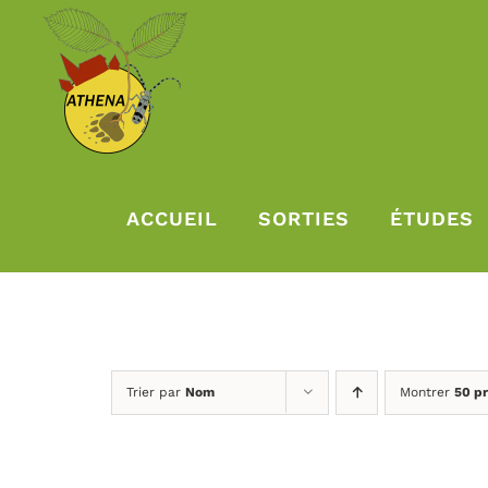
Passer
au
contenu
ACCUEIL
SORTIES
ÉTUDES
Trier par
Nom
Montrer
50 pr