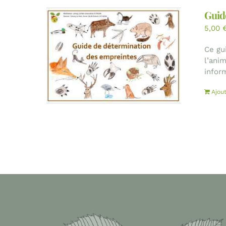
Guid
5,00
Ce gu
l’ani
inform
Ajou