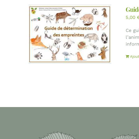
Guid
5,00
Ce gu
l’ani
inform
Ajou