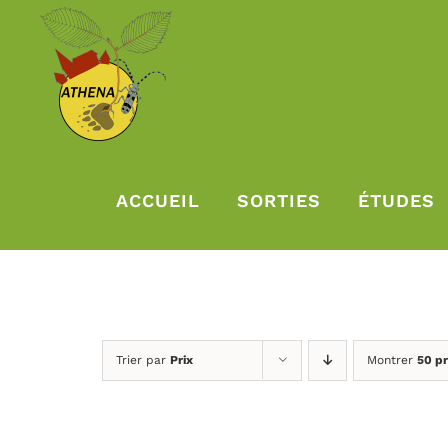
Passer
au
contenu
ACCUEIL
SORTIES
ÉTUDES
Trier par
Prix
Montrer
50 pr