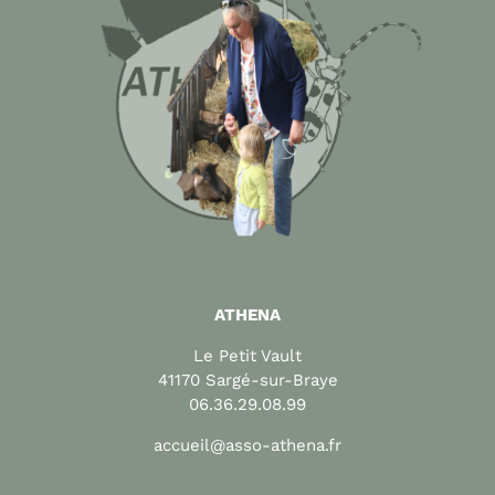
ATHENA
Le Petit Vault
41170 Sargé-sur-Braye
06.36.29.08.99
accueil@asso-athena.fr