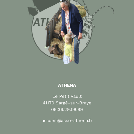
ATHENA
Le Petit Vault
41170 Sargé-sur-Braye
06.36.29.08.99
accueil@asso-athena.fr