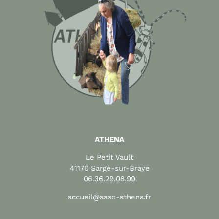
ATHENA
Le Petit Vault
41170 Sargé-sur-Braye
06.36.29.08.99
accueil@asso-athena.fr